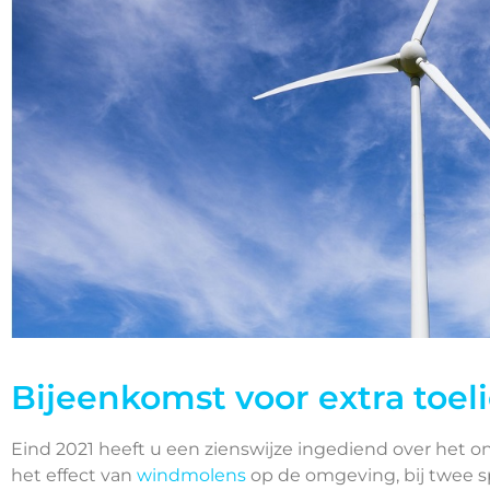
Bijeenkomst voor extra toel
Eind 2021 heeft u een zienswijze ingediend over het 
het effect van
windmolens
op de omgeving, bij twee sp