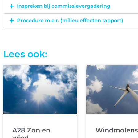
Inspreken bij commissievergadering
Procedure m.e.r. (milieu effecten rapport)
Lees ook:
A28 Zon en
Windmolens
wind