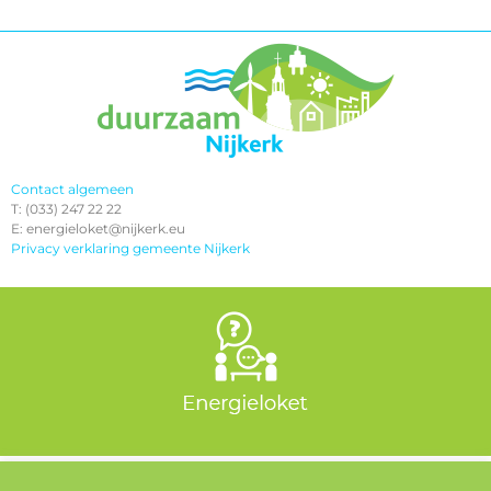
Contact algemeen
T: (033) 247 22 22
E: energieloket@nijkerk.eu
Privacy verklaring gemeente Nijkerk