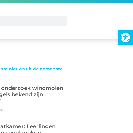
To
am nieuws uit de gemeente
: onderzoek windmolen
egels bekend zijn
26
en
atkamer: Leerlingen
school maken