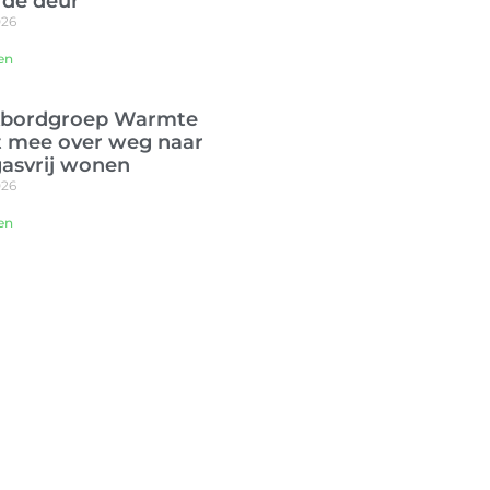
 de deur
026
en
kbordgroep Warmte
 mee over weg naar
asvrij wonen
026
en