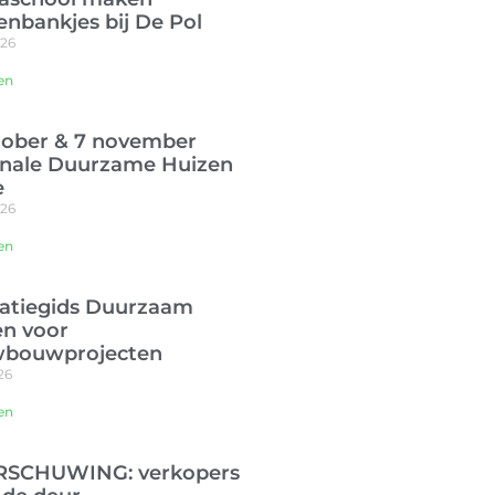
enbankjes bij De Pol
026
en
tober & 7 november
onale Duurzame Huizen
e
026
en
ratiegids Duurzaam
n voor
wbouwprojecten
26
en
SCHUWING: verkopers