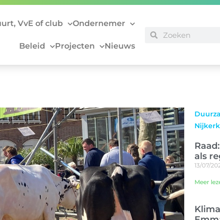
uurt, VvE of club
Ondernemer
Beleid
Projecten
Nieuws
Duurza
Nijkerk
Raad
als r
13/07/20
Meer lez
Klima
Emma