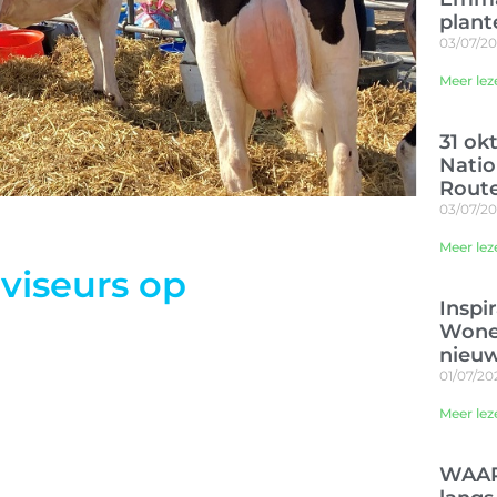
plant
03/07/2
Meer lez
31 ok
Nati
Rout
03/07/2
Meer lez
viseurs op
Inspi
Wone
nieu
01/07/20
Meer lez
WAAR