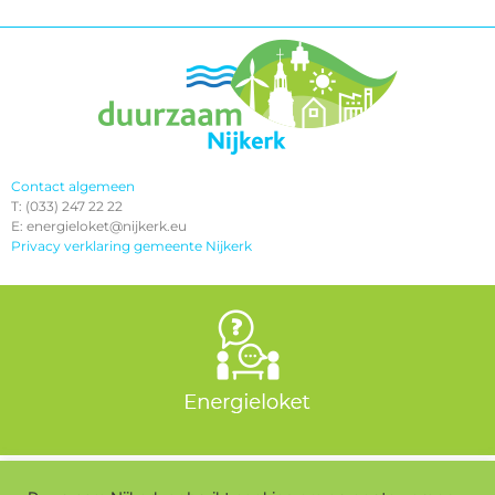
Contact algemeen
T: (033) 247 22 22
E: energieloket@nijkerk.eu
Privacy verklaring gemeente Nijkerk