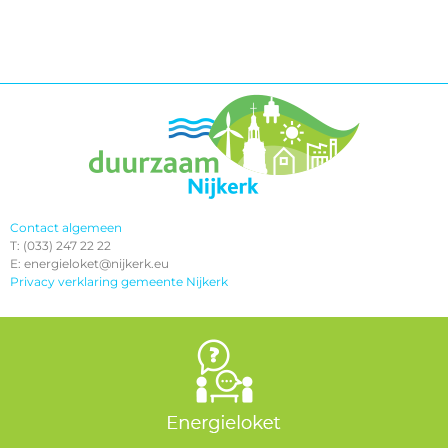
Contact algemeen
T: (033) 247 22 22
E: energieloket@nijkerk.eu
Privacy verklaring gemeente Nijkerk