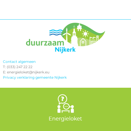
Contact algemeen
T: (033) 247 22 22
E: energieloket@nijkerk.eu
Privacy verklaring gemeente Nijkerk