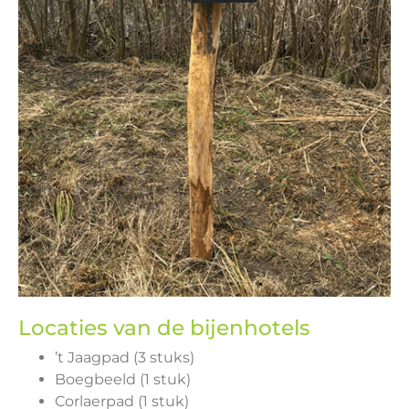
Locaties van de bijenhotels
’t Jaagpad (3 stuks)
Boegbeeld (1 stuk)
Corlaerpad (1 stuk)