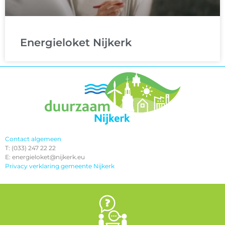
Energieloket Nijkerk
Contact algemeen
T: (033) 247 22 22
E: energieloket@nijkerk.eu
Privacy verklaring gemeente Nijkerk