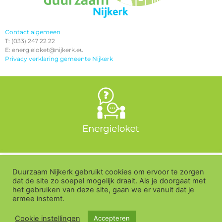
Contact algemeen
T: (033) 247 22 22
E: energieloket@nijkerk.eu
Privacy verklaring gemeente Nijkerk
Duurzaam Nijkerk gebruikt cookies om ervoor te zorgen
dat de site zo soepel mogelijk draait. Als je doorgaat met
het gebruiken van deze site, gaan we er vanuit dat je
ermee instemt.
Duurzaam-Nijkerk.nl is van en voor iedere inwoner van Nijkerk,
Nijkerkerveen en Hoevelaken. De website wordt beheerd door de
Cookie instellingen
Accepteren