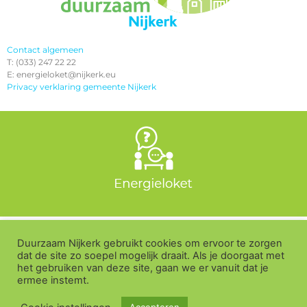
Contact algemeen
T: (033) 247 22 22
E: energieloket@nijkerk.eu
Privacy verklaring gemeente Nijkerk
Duurzaam Nijkerk gebruikt cookies om ervoor te zorgen
dat de site zo soepel mogelijk draait. Als je doorgaat met
het gebruiken van deze site, gaan we er vanuit dat je
ermee instemt.
Duurzaam-Nijkerk.nl is van en voor iedere inwoner van Nijkerk,
Nijkerkerveen en Hoevelaken. De website wordt beheerd door de