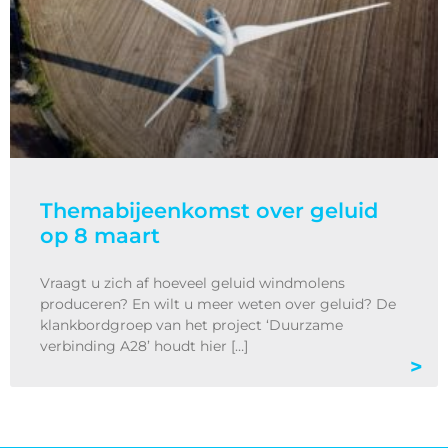
Themabijeenkomst over geluid
op 8 maart
Vraagt u zich af hoeveel geluid windmolens
produceren? En wilt u meer weten over geluid? De
klankbordgroep van het project ‘Duurzame
verbinding A28’ houdt hier […]
>