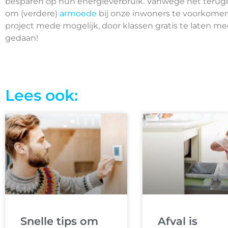
besparen op hun energieverbruik. Vanwege het terugd
om (verdere)
armoede
bij onze inwoners te voorkome
project mede mogelijk, door klassen gratis te laten m
gedaan!
Lees ook:
Snelle tips om
Afval is