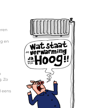
eren
ng en
n
. Zo
l eens