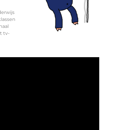
erwijs
lklassen
naal
 tv-