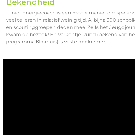
Bekendheid
Junior Energiecoach is een mooie manier om spelend
veel te leren in relatief weinig tijd. Al bijna 300 schoo
en scoutinggroepen deden mee. Zelfs het Jeugdjour
kwam op bezoek! En Varkentje Rund (bekend van het
programma Klokhuis) is vaste deelnemer.