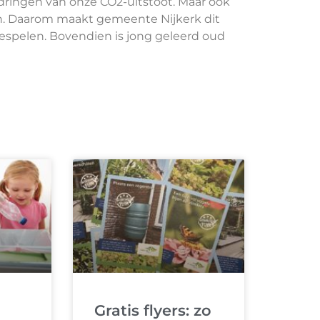
ringen van onze CO2-uitstoot. Maar ook
n. Daarom maakt gemeente Nijkerk dit
eespelen. Bovendien is jong geleerd oud
Gratis flyers: zo